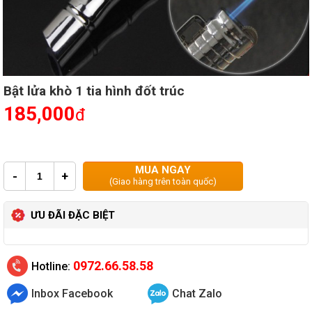
Bật lửa khò 1 tia hình đốt trúc
185,000
đ
MUA NGAY
-
+
(Giao hàng trên toàn quốc)
ƯU ĐÃI ĐẶC BIỆT
0972.66.58.58
Hotline:
Inbox Facebook
Chat Zalo