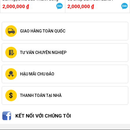
ZBK02
2,000,000 ₫
2,000,000 ₫
GIAO HÀNG TOÀN QUỐC
TƯ VẤN CHUYÊN NGHIỆP
HẬU MÃI CHU ĐÁO
THANH TOÁN TẠI NHÀ
KẾT NỐI VỚI CHÚNG TÔI