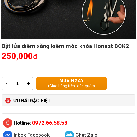
Bật lửa diêm xăng kiêm móc khóa Honest BCK2
250,000
đ
MUA NGAY
-
+
(Giao hàng trên toàn quốc)
ƯU ĐÃI ĐẶC BIỆT
0972.66.58.58
Hotline:
Inbox Facebook
Chat Zalo