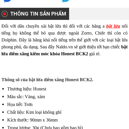
THÔNG TIN SẢN PHẨM
Đối với dân chuyên xài bật lửa thì đối với các hãng
a
bật lửa
nổi
tiếng họ không thể bỏ qua được ngoài Zorro, Chife thì còn có
Dolphin. Đây là hãng khá nổi tiếng trên thế giới với các loại bật lửa
phong phú, đa dạng. Sau đây Naldo.vn sẽ giới thiệu tới bạn chiếc
bật
lửa diêm xăng kiêm móc khóa Honest BCK2
giá rẻ.
Thông số của bật lửa diêm xăng Honest BCK2.
Thương hiệu: Honest
Màu sắc: Vàng, xám
Họa tiết: Trơn
Chất liệu: Kim loại không ghỉ
Kích thước: 90mm x 36mm
Trọng lượng: 30g (Chưa bao gồm bao bì)