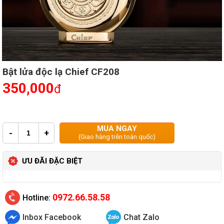
Bật lửa độc lạ Chief CF208
350,000
đ
MUA NGAY
-
+
(Giao hàng trên toàn quốc)
ƯU ĐÃI ĐẶC BIỆT
0972.66.58.58
Hotline:
Inbox Facebook
Chat Zalo