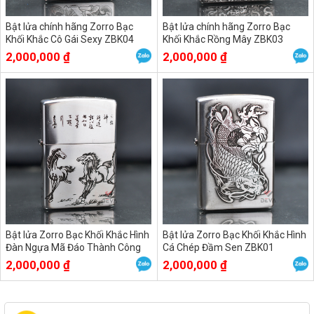
Bật lửa chính hãng Zorro Bạc
Bật lửa chính hãng Zorro Bạc
Khối Khắc Cô Gái Sexy ZBK04
Khối Khắc Rồng Mây ZBK03
2,000,000 ₫
2,000,000 ₫
Bật lửa Zorro Bạc Khối Khắc Hình
Bật lửa Zorro Bạc Khối Khắc Hình
Đàn Ngựa Mã Đáo Thành Công
Cá Chép Đầm Sen ZBK01
ZBK02
2,000,000 ₫
2,000,000 ₫