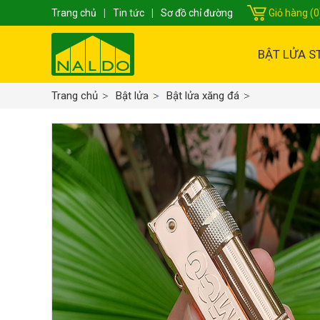
Trang chủ
|
Tin tức
|
Sơ đồ chỉ đường
Giỏ hàng (0
BẬT LỬA S
Trang chủ
Bật lửa
Bật lửa xăng đá