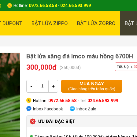
)
Hotline:
0972.66.58.58
-
024.66.593.999
T DUPONT
BẬT LỬA ZIPPO
BẬT LỬA ZORRO
BẬT 
Bật lửa xăng đá Imco màu hồng 6700H
300,000đ
Tiết kiệm:
5
(
350,000đ
)
MUA NGAY
-
+
(Giao hàng trên toàn quốc)
Hotline:
0972.66.58.58
- Tel:
024.66.593.999
Inbox Facebook
Inbox Zalo
ƯU ĐÃI ĐẶC BIỆT