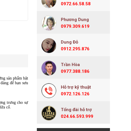
r
0972.66.58.58
Phương Dung
0979.309.619
Dung Đỗ
0912.295.876
Trần Hòa
0977.388.186
hững sản phẩm bật
đáng để bạn sưu
Hỗ trợ kỹ thuật
0972.126.126
ợng trưng cho sự
lửa cổ.
Tổng đài hỗ trợ
024.66.593.999