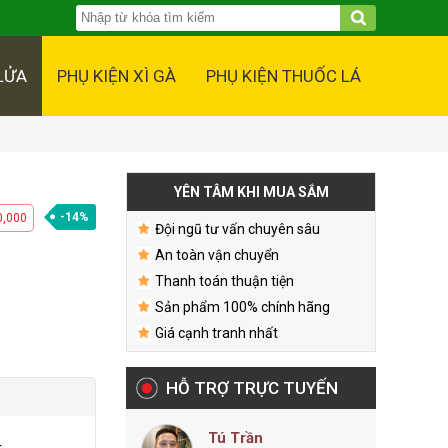
LỬA
PHỤ KIỆN XÌ GÀ
PHỤ KIỆN THUỐC LÁ
YÊN TÂM KHI MUA SẮM
-14%
0,000
Đội ngũ tư vấn chuyên sâu
An toàn vận chuyển
Thanh toán thuận tiện
Sản phẩm 100% chính hãng
Giá cạnh tranh nhất
HỖ TRỢ TRỰC TUYẾN
Tú Trần