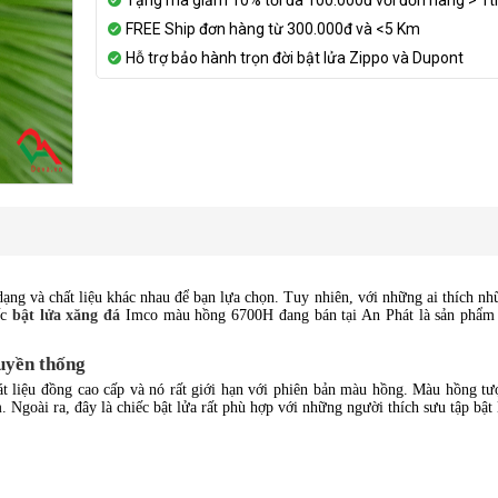
Tặng mã giảm 10% tối đa 100.000đ với đơn hàng > 1t
FREE Ship đơn hàng từ 300.000đ và <5 Km
Hỗ trợ bảo hành trọn đời bật lửa Zippo và Dupont
 dạng và chất liệu khác nhau để bạn lựa chọn. Tuy nhiên, với những ai thích n
ếc
bật lửa xăng đá
Imco màu hồng 6700H đang bán tại An Phát là sản phẩm 
ruyền thống
át liệu đồng cao cấp và nó rất giới hạn với phiên bản màu hồng. Màu hồng tư
 Ngoài ra, đây là chiếc bật lửa rất phù hợp với những người thích sưu tập bật 