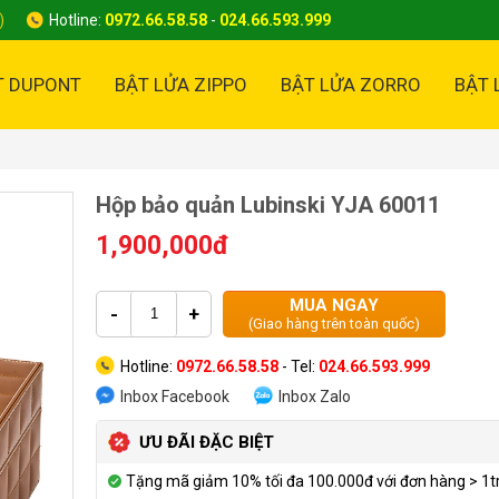
)
Hotline:
0972.66.58.58
-
024.66.593.999
T DUPONT
BẬT LỬA ZIPPO
BẬT LỬA ZORRO
BẬT 
Hộp bảo quản Lubinski YJA 60011
1,900,000đ
MUA NGAY
-
+
(Giao hàng trên toàn quốc)
Hotline:
0972.66.58.58
- Tel:
024.66.593.999
Inbox Facebook
Inbox Zalo
ƯU ĐÃI ĐẶC BIỆT
Tặng mã giảm 10% tối đa 100.000đ với đơn hàng > 1t