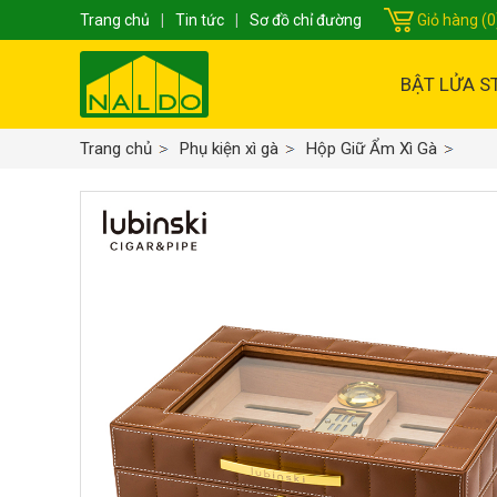
Trang chủ
|
Tin tức
|
Sơ đồ chỉ đường
Giỏ hàng (0
BẬT LỬA S
Trang chủ
Phụ kiện xì gà
Hộp Giữ Ẩm Xì Gà