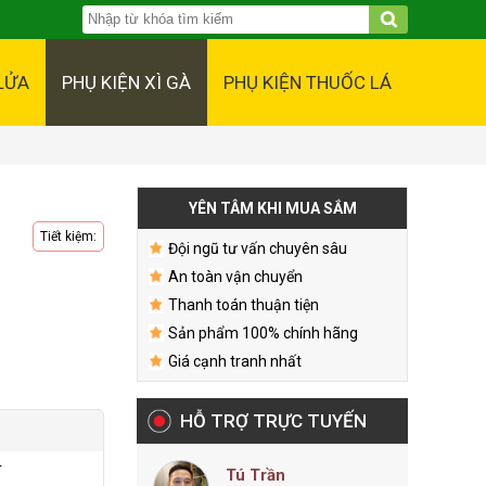
LỬA
PHỤ KIỆN XÌ GÀ
PHỤ KIỆN THUỐC LÁ
YÊN TÂM KHI MUA SẮM
Tiết kiệm:
Đội ngũ tư vấn chuyên sâu
An toàn vận chuyển
Thanh toán thuận tiện
Sản phẩm 100% chính hãng
Giá cạnh tranh nhất
HỖ TRỢ TRỰC TUYẾN
r
Tú Trần