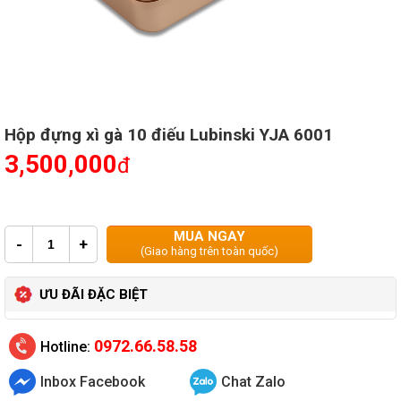
Hộp đựng xì gà 10 điếu Lubinski YJA 6001
3,500,000
đ
MUA NGAY
-
+
(Giao hàng trên toàn quốc)
ƯU ĐÃI ĐẶC BIỆT
0972.66.58.58
Hotline:
Inbox Facebook
Chat Zalo