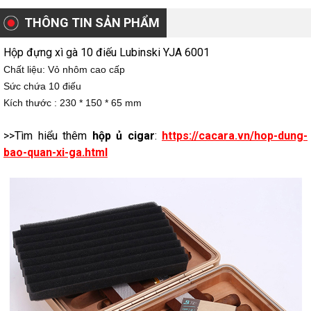
THÔNG TIN SẢN PHẨM
Hộp đựng xì gà 10 điếu Lubinski YJA 6001
Chất liệu: Vỏ nhôm cao cấp
Sức chứa 10 điếu
Kích thước : 230 * 150 * 65 mm
>>Tìm hiểu thêm
hộp ủ cigar
:
https://cacara.vn/hop-dung-
bao-quan-xi-ga.html