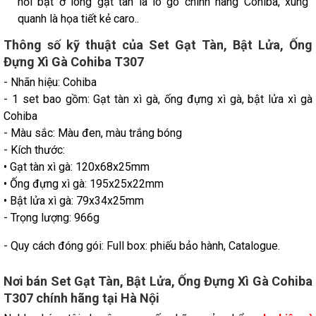
nổi bật ở lòng gạt tàn là lo go chính hãng Cohiba, xung
quanh là họa tiết kẻ caro..
Thông số kỹ thuật của Set Gạt Tàn, Bật Lửa, Ống
Đựng Xì Gà Cohiba T307
- Nhãn hiệu: Cohiba
- 1 set bao gồm: Gạt tàn xì gà, ống đựng xì gà, bật lửa xì gà
Cohiba
- Màu sắc: Màu đen, màu trắng bóng
- Kích thước:
• Gạt tàn xì gà: 120x68x25mm
• Ống đựng xì gà: 195x25x22mm
• Bật lửa xì gà: 79x34x25mm
- Trọng lượng: 966g
- Quy cách đóng gói: Full box: phiếu bảo hành, Catalogue.
Nơi bán Set Gạt Tàn, Bật Lửa, Ống Đựng Xì Gà Cohiba
T307 chính hãng tại Hà Nội