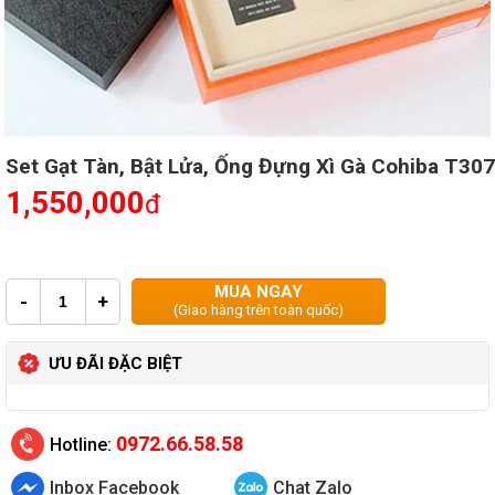
Set Gạt Tàn, Bật Lửa, Ống Đựng Xì Gà Cohiba T307
1,550,000
đ
MUA NGAY
-
+
(Giao hàng trên toàn quốc)
ƯU ĐÃI ĐẶC BIỆT
0972.66.58.58
Hotline:
Inbox Facebook
Chat Zalo