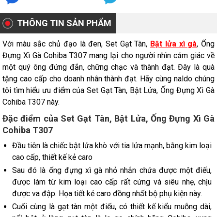
THÔNG TIN SẢN PHẨM
Với màu sắc chủ đạo là đen, Set Gạt Tàn,
Bật lửa xì gà
, Ống
Đựng Xì Gà Cohiba T307 mang lại cho người nhìn cảm giác về
một quý ông đứng đắn, chững chạc và thành đạt. Đây là quà
tặng cao cấp cho doanh nhân thành đạt. Hãy cùng naldo chúng
tôi tìm hiểu ưu điểm của Set Gạt Tàn, Bật Lửa, Ống Đựng Xì Gà
Cohiba T307 này.
Đặc điểm của Set Gạt Tàn, Bật Lửa, Ống Đựng Xì Gà
Cohiba T307
Đầu tiên là chiếc bật lửa khò với tia lửa mạnh, bằng kim loại
cao cấp, thiết kế kẻ caro
Sau đó là ống đựng xì gà nhỏ nhắn chứa được một điếu,
được làm từ kim loại cao cấp rất cứng và siêu nhẹ, chịu
được va đập. Họa tiết kẻ caro đồng nhất bộ phụ kiện này.
Cuối cùng là gạt tàn một điếu, có thiết kế kiểu muỗng dài,