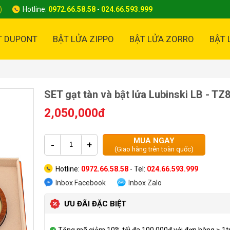
)
Hotline:
0972.66.58.58
-
024.66.593.999
T DUPONT
BẬT LỬA ZIPPO
BẬT LỬA ZORRO
BẬT 
SET gạt tàn và bật lửa Lubinski LB - TZ
2,050,000đ
MUA NGAY
-
+
(Giao hàng trên toàn quốc)
Hotline:
0972.66.58.58
- Tel:
024.66.593.999
Inbox Facebook
Inbox Zalo
ƯU ĐÃI ĐẶC BIỆT