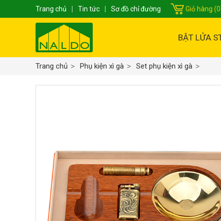
Trang chủ
|
Tin tức
|
Sơ đồ chỉ đường
Giỏ hàng (0
BẬT LỬA S
Trang chủ
Phụ kiện xì gà
Set phụ kiện xì gà