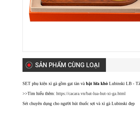
SẢN PHẨM CÙNG LOẠI
SET phụ kiện xì gà gồm gạt tàn và
bật lửa khò
Lubinski LB - T
>>Tìm hiểu thêm:
https://cacara.vn/bat-lua-hut-xi-ga.html
Sét chuyên dụng cho người hút thuốc sợi và xì gà Lubinski đẹp