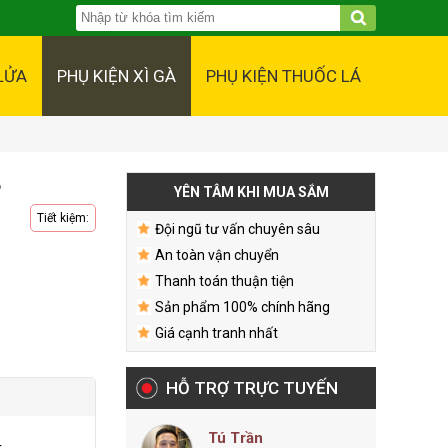
LỬA
PHỤ KIỆN XÌ GÀ
PHỤ KIỆN THUỐC LÁ
8
YÊN TÂM KHI MUA SẮM
Tiết kiệm:
Đội ngũ tư vấn chuyên sâu
An toàn vận chuyển
Thanh toán thuận tiện
Sản phẩm 100% chính hãng
Giá cạnh tranh nhất
HỖ TRỢ TRỰC TUYẾN
Tú Trần