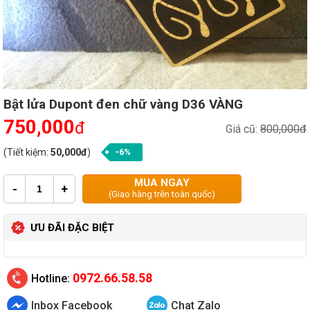
Bật lửa Dupont đen chữ vàng D36 VÀNG
750,000
đ
Giá cũ:
800,000đ
(Tiết kiệm:
50,000đ
)
-6%
MUA NGAY
-
+
(Giao hàng trên toàn quốc)
ƯU ĐÃI ĐẶC BIỆT
0972.66.58.58
Hotline:
Inbox Facebook
Chat Zalo