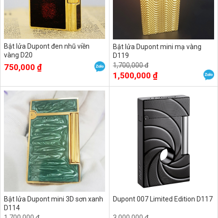
Bật lửa Dupont đen nhũ viền
Bật lửa Dupont mini mạ vàng
vàng D20
D119
1,700,000 đ
750,000 ₫
1,500,000 ₫
Bật lửa Dupont mini 3D sơn xanh
Dupont 007 Limited Edition D117
D114
1,700,000 đ
3,000,000 đ