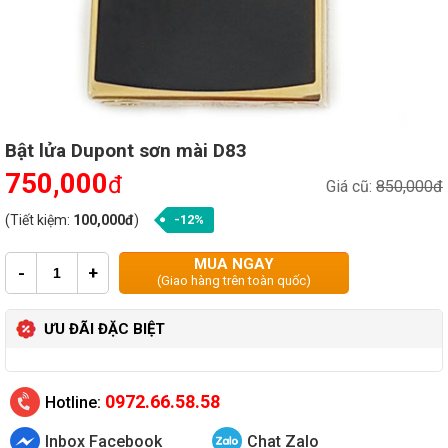
Bật lửa Dupont sơn mài D83
750,000
đ
Giá cũ:
850,000đ
(Tiết kiệm:
100,000đ
)
-12%
MUA NGAY
-
+
(Giao hàng trên toàn quốc)
ƯU ĐÃI ĐẶC BIỆT
0972.66.58.58
Hotline:
Inbox Facebook
Chat Zalo