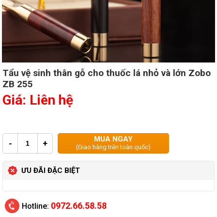
Tẩu vệ sinh thân gỗ cho thuốc lá nhỏ và lớn Zobo
ZB 255
Giá: Liên hệ
MUA NGAY
-
+
(Giao hàng trên toàn quốc)
ƯU ĐÃI ĐẶC BIỆT
0972.66.58.58
Hotline: