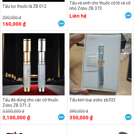
Tẩu vệ sinh cho thuốc cỡ lỡ và cỡ
Tẩu lọc thuốc lá ZB 012
nhỏ Zobo ZB 373
Liên hệ
200,000 đ
160,000 ₫
Tẩu đá dùng cho các cỡ thuốc
Tẩu kim loại zobo zb332
Zobo ZB 371-2
3,500,000 đ
390,000 đ
3,100,000 ₫
350,000 ₫