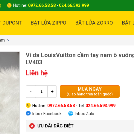
)
Hotline:
0972.66.58.58
-
024.66.593.999
T DUPONT
BẬT LỬA ZIPPO
BẬT LỬA ZORRO
BẬT 
Nam
Ví da LouisVuitton cầm tay nam ô vuôn
LV403
Liên hệ
MUA NGAY
-
+
(Giao hàng trên toàn quốc)
Hotline:
0972.66.58.58
- Tel:
024.66.593.999
Inbox Facebook
Inbox Zalo
ƯU ĐÃI ĐẶC BIỆT