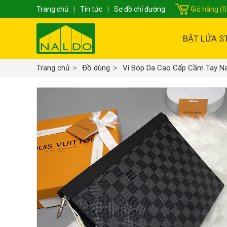
Trang chủ
|
Tin tức
|
Sơ đồ chỉ đường
Giỏ hàng (0
BẬT LỬA S
Trang chủ
Đồ dùng
Ví Bóp Da Cao Cấp Cầm Tay 