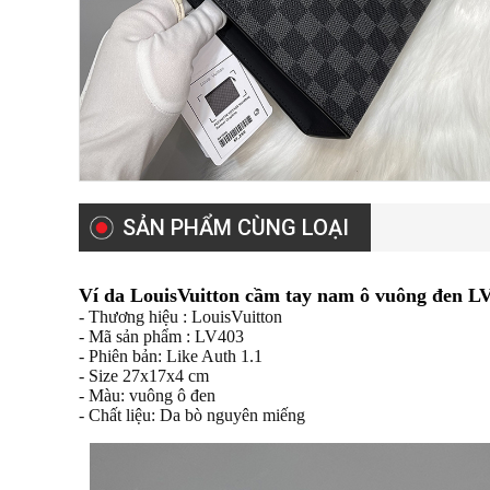
SẢN PHẨM CÙNG LOẠI
Ví da LouisVuitton cầm tay nam ô vuông đen L
- Thương hiệu : LouisVuitton
- Mã sản phẩm : LV403
- Phiên bản: Like Auth 1.1
- Size 27x17x4 cm
- Màu: vuông ô đen
- Chất liệu: Da bò nguyên miếng