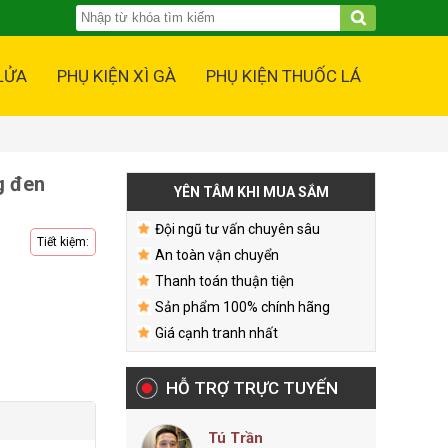
LỬA
PHỤ KIỆN XÌ GÀ
PHỤ KIỆN THUỐC LÁ
g đen
YÊN TÂM KHI MUA SẮM
Đội ngũ tư vấn chuyên sâu
Tiết kiệm:
An toàn vận chuyển
Thanh toán thuận tiện
Sản phẩm 100% chính hãng
Giá cạnh tranh nhất
HỖ TRỢ TRỰC TUYẾN
Tú Trần