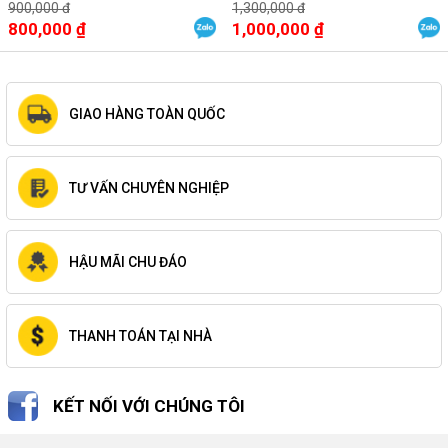
Z385
900,000 đ
1,300,000 đ
800,000 ₫
1,000,000 ₫
GIAO HÀNG TOÀN QUỐC
TƯ VẤN CHUYÊN NGHIỆP
HẬU MÃI CHU ĐÁO
THANH TOÁN TẠI NHÀ
KẾT NỐI VỚI CHÚNG TÔI