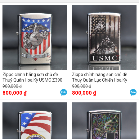
Zippo chính hãng sơn chủ đề
Zippo chính hãng sơn chủ đề
Thuỷ Quân Hoa Kỳ USMC Z390
Thuỷ Quân Lục Chiến Hoa Kỳ
USMC
900,000 đ
900,000 đ
800,000 ₫
800,000 ₫