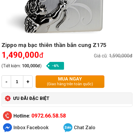
Zippo mạ bạc thiên thần bắn cung Z175
1,490,000
đ
Giá cũ:
1,590,000đ
(Tiết kiệm:
100,000đ
)
-6%
MUA NGAY
-
+
(Giao hàng trên toàn quốc)
ƯU ĐÃI ĐẶC BIỆT
0972.66.58.58
Hotline:
Inbox Facebook
Chat Zalo