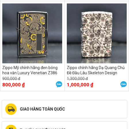
Zippo Mỹ chính hãng đen bóng
Zippo chính hãng Dạ Quang Chủ
hoa văn Luxury Venetian Z386
Đề Đầu Lâu Skeleton Design
Z385
900,000 đ
1,300,000 đ
800,000 ₫
1,000,000 ₫
GIAO HÀNG TOÀN QUỐC