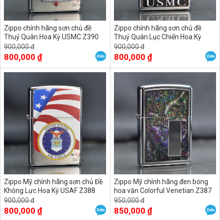
Zippo chính hãng sơn chủ đề
Zippo chính hãng sơn chủ đề
Thuỷ Quân Hoa Kỳ USMC Z390
Thuỷ Quân Lục Chiến Hoa Kỳ
USMC
900,000 đ
900,000 đ
800,000 ₫
800,000 ₫
Zippo Mỹ chính hãng sơn chủ Đề
Zippo Mỹ chính hãng đen bóng
Không Lực Hoa Kỳ USAF Z388
hoa văn Colorful Venetian Z387
900,000 đ
950,000 đ
800,000 ₫
850,000 ₫