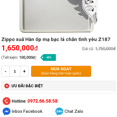
Zippo xuấ Hàn ốp mạ bạc lá chắn tình yêu Z187
1,650,000
đ
Giá cũ:
1,750,000đ
(Tiết kiệm:
100,000đ
)
-6%
MUA NGAY
-
+
(Giao hàng trên toàn quốc)
ƯU ĐÃI ĐẶC BIỆT
0972.66.58.58
Hotline:
Inbox Facebook
Chat Zalo