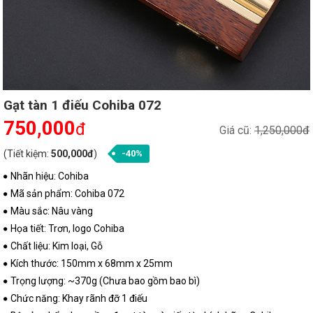
Gạt tàn 1 điếu Cohiba 072
750,000
đ
Giá cũ:
1,250,000đ
(Tiết kiệm:
500,000đ
)
-40%
Nhãn hiệu: Cohiba
Mã sản phẩm: Cohiba 072
Màu sắc: Nâu vàng
Họa tiết: Trơn, logo Cohiba
Chất liệu: Kim loại, Gỗ
Kích thước: 150mm x 68mm x 25mm
Trọng lượng: ~370g (Chưa bao gồm bao bì)
Chức năng: Khay rãnh đỡ 1 điếu