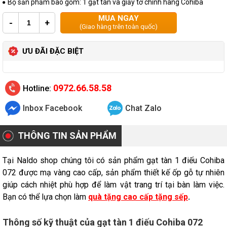
Bộ sản phẩm bao gồm: 1 gạt tàn và giấy tờ chính hãng Cohiba
MUA NGAY
-
+
(Giao hàng trên toàn quốc)
ƯU ĐÃI ĐẶC BIỆT
0972.66.58.58
Hotline:
Inbox Facebook
Chat Zalo
THÔNG TIN SẢN PHẨM
Tại Naldo shop chúng tôi có sản phẩm gạt tàn 1 điếu Cohiba
072 được mạ vàng cao cấp, sản phẩm thiết kế ốp gỗ tự nhiên
giúp cách nhiệt phù hợp để làm vật trang trí tại bàn làm việc.
Bạn có thể lựa chọn làm
quà tặng cao cấp tặng sếp
.
Thôn
g số kỹ thuật của gạt tàn 1 điếu Cohiba 072