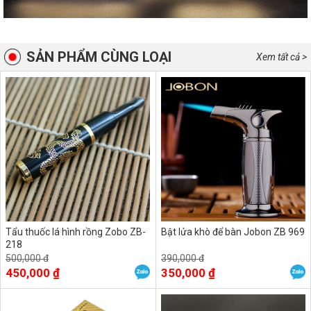
SẢN PHẨM CÙNG LOẠI
Xem tất cả >
Tẩu thuốc lá hình rồng Zobo ZB-
Bật lửa khò để bàn Jobon ZB 969
218
500,000 đ
390,000 đ
450,000 ₫
350,000 ₫