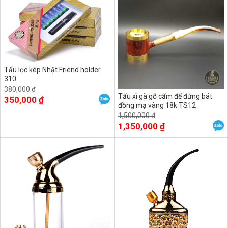
Tẩu lọc kép Nhật Friend holder
310
380,000 đ
Tẩu xì gà gỗ cẩm đế đứng bát
350,000 ₫
đồng mạ vàng 18k TS12
1,500,000 đ
1,350,000 ₫